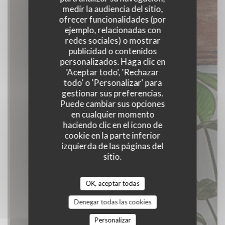
medir la audiencia del sitio,
ofrecer funcionalidades (por
ejemplo, relacionadas con
redes sociales) o mostrar
publicidad o contenidos
Girafe
personalizados. Haga clic en
'Aceptar todo', 'Rechazar
PUB
|
AIX-EN-PROVENCE
todo' o 'Personalizar' para
gestionar sus preferencias.
Puede cambiar sus opciones
en cualquier momento
haciendo clic en el icono de
cookie en la parte inferior
izquierda de las páginas del
sitio.
OK, aceptar todas
Denegar todas las cookies
Personalizar